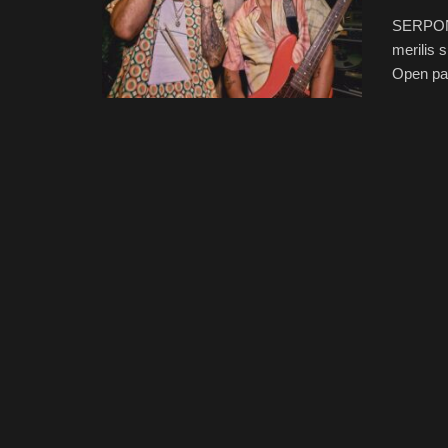
SERPONG
merilis 
Open pad