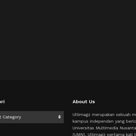
ri
About Us
i
Ultimagz merupakan sebuah m
t Category
kampus independen yang berlo
Universitas Multimedia Nusant
(UMN). Ultimagz pertama kali t