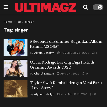
Home
Tag
singer
Tag:
singer
5 Seconds of Summer Suguhkan Album
Kelima “5SOS5”
by
Alycia Catelyn
NOVEMBER 26, 2022
1
Olivia Rodrigo Borong Tiga Piala di
Grammy Awards 2022
by
Cheryl Natalia
APRIL 4, 2022
0
Taylor Swift Kembali dengan Versi Baru
“Love Story”
by
Alycia Catelyn
NOVEMBER 21, 2021
0