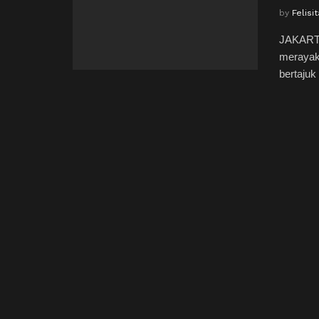
by
Felis
JAKARTA
merayak
bertajuk