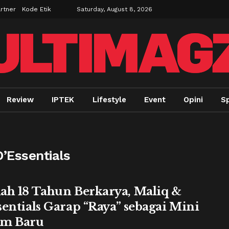
rtner
Kode Etik
Saturday, August 8, 2026
Review
IPTEK
Lifestyle
Event
Opini
S
D’Essentials
ah 18 Tahun Berkarya, Maliq &
sentials Garap “Raya” sebagai Mini
um Baru