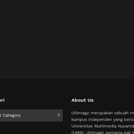
ri
About Us
i
Ultimagz merupakan sebuah m
t Category
kampus independen yang berlo
Universitas Multimedia Nusant
(UMN). Ultimagz pertama kali t