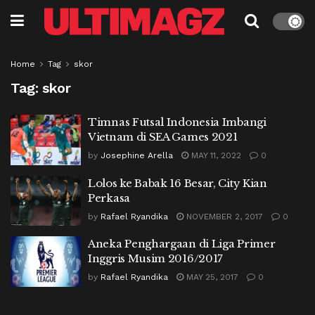
Home
Tag
skor
Tag:
skor
Timnas Futsal Indonesia Imbangi
Vietnam di SEA Games 2021
by
Josephine Arella
MAY 11, 2022
0
Lolos ke Babak 16 Besar, City Kian
Perkasa
by
Rafael Ryandika
NOVEMBER 2, 2017
0
Aneka Penghargaan di Liga Primer
Inggris Musim 2016/2017
by
Rafael Ryandika
MAY 25, 2017
0