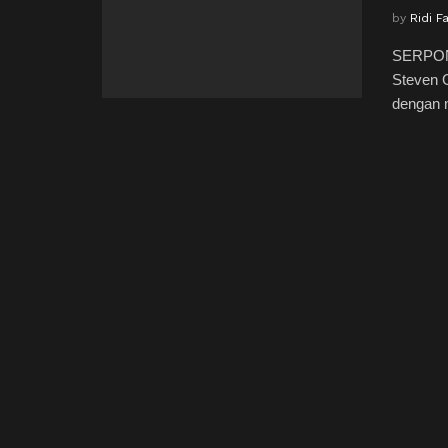
by
Ridi F
SERPONG
Steven G
dengan 