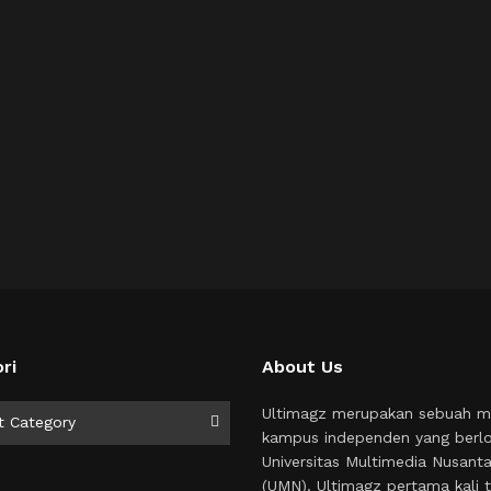
ri
About Us
i
Ultimagz merupakan sebuah m
t Category
kampus independen yang berlo
Universitas Multimedia Nusant
(UMN). Ultimagz pertama kali t