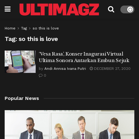
Home
Tag
so this is love
Tag:
so this is love
‘Vesa Rasa’, Konser Inagurasi Virtual
Ultima Sonora Antarkan Embun Sejuk
by
Andi Annisa Ivana Putri
DECEMBER 27, 2020
0
Popular News