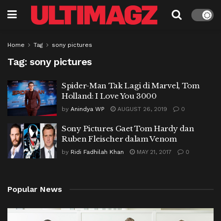
Home
Tag
sony pictures
Tag:
sony pictures
Spider-Man Tak Lagi di Marvel, Tom
Holland: I Love You 3000
by
Anindya WP
AUGUST 26, 2019
0
Sony Pictures Gaet Tom Hardy dan
Ruben Fleischer dalam Venom
by
Ridi Fadhilah Khan
MAY 21, 2017
0
Popular News