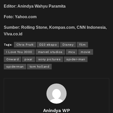
Editor: Anindya Wahyu Paramita
Foto: Yahoo.com
Sumber: Rolling Stone, Kompas.com, CNN Indonesia,
Viva.co.id
Tags:
Chris Pratt
D23 ekspo
Disney
film
I Love You 3000
marvel studios
mcu
movie
Onward
pixar
sony pictures
spider-man
spiderman
tom holland
Anindya WP