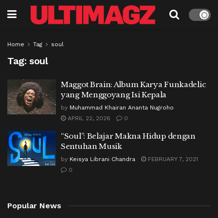
Home
Tag
soul
Tag:
soul
Maggot Brain: Album Karya Funkadelic
yang Menggoyang Isi Kepala
by
Muhammad Khairan Ananta Nugroho
APRIL 22, 2026
0
“Soul”: Belajar Makna Hidup dengan
Sentuhan Musik
by
Keisya Librani Chandra
FEBRUARY 7, 2021
0
Popular News