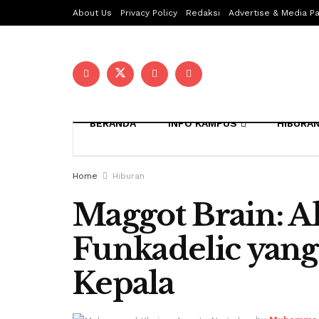
About Us
Privacy Policy
Redaksi
Advertise & Media Pa
BERANDA
INFO KAMPUS
HIBURA
Home
Hiburan
Maggot Brain: 
Funkadelic yang
Kepala