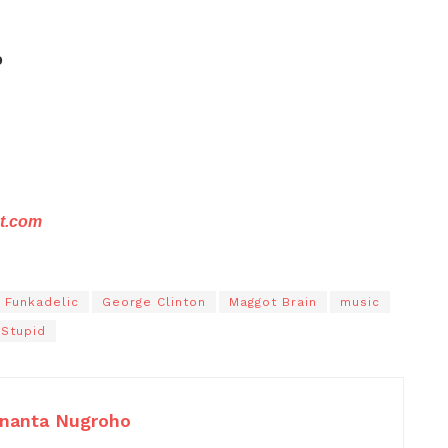
o
ct.com
Funkadelic
George Clinton
Maggot Brain
music
 Stupid
nanta Nugroho