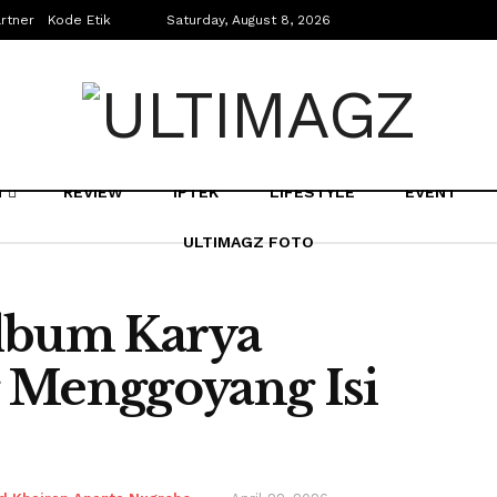
rtner
Kode Etik
Saturday, August 8, 2026
N
REVIEW
IPTEK
LIFESTYLE
EVENT
ULTIMAGZ FOTO
Album Karya
 Menggoyang Isi