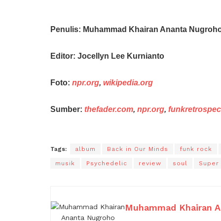
Penulis: Muhammad Khairan Ananta Nugroh
Editor: Jocellyn Lee Kurnianto
Foto:
npr.org
,
wikipedia.org
Sumber:
thefader.com
,
npr.org
,
funkretrospe
Tags:
album
Back in Our Minds
funk rock
musik
Psychedelic
review
soul
Super
Muhammad Khairan A