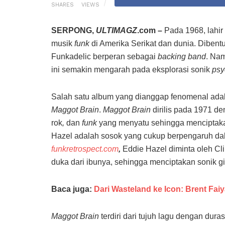
SHARES
VIEWS
SERPONG,
ULTIMAGZ
.com –
Pada 1968, lahir
musik
funk
di Amerika Serikat dan dunia. Dibent
Funkadelic berperan sebagai
backing band
. Nam
ini semakin mengarah pada eksplorasi sonik
psy
Salah satu album yang dianggap fenomenal adal
Maggot Brain
.
Maggot Brain
dirilis pada 1971 
rok
,
dan
funk
yang menyatu sehingga menciptaka
Hazel adalah sosok yang cukup berpengaruh da
funkretrospect.com
,
Eddie Hazel diminta oleh Cl
duka dari ibunya, sehingga menciptakan sonik 
Baca juga:
Dari Wasteland ke Icon: Brent Fai
Maggot Brain
terdiri dari tujuh lagu dengan dura