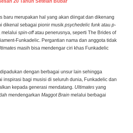
esan 20 Tahun Setelah Bubar
is baru merupakan hal yang akan diingat dan dikenang
i dikenal sebagai pionir musik
psychedelic funk
atau
p-
a melalui
spin-off
atau penerusnya, seperti The Brides of
liament-Funkadelic. Pergantian nama dan anggota tidak
ltimates
masih bisa mendengar ciri khas Funkadelic
dipadukan dengan berbagai unsur lain sehingga
 inspirasi bagi musisi di seluruh dunia, Funkadelic dan
enalkan kepada generasi mendatang.
Ultimates
yang
 mudah mendengarkan
Maggot Brain
melalui berbagai