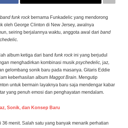
band
funk rock
bernama Funkadelic yang mendorong
uk oleh George Clinton di New Jersey, awalnya
un, seiring berjalannya waktu, anggota awal dari
band
chedelic.
ah album ketiga dari band
funk rock
ini yang berjudul
dengan menghadirkan kombinasi musik
psychedelic,
jaz
,
n gelombang sonik baru pada masanya. Gitaris Eddie
lam keberhasilan album
Maggot Brain
. Mengutip
inton untuk bermain layaknya baru saja mendengar kabar
gitar yang penuh emosi dan penghayatan mendalam.
yaz, Sonik, dan Konsep Baru
si 36 menit. Salah satu yang banyak menarik perhatian