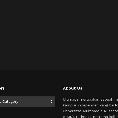
ri
About Us
i
Ultimagz merupakan sebuah m
t Category
kampus independen yang berlo
Universitas Multimedia Nusant
(UMN). Ultimagz pertama kali t