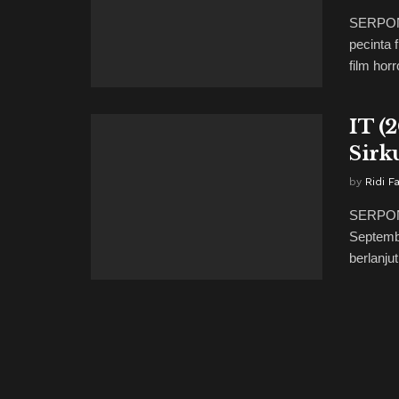
SERPONG
pecinta
film horr
IT (
Sirk
by
Ridi F
SERPONG
Septembe
berlanjut