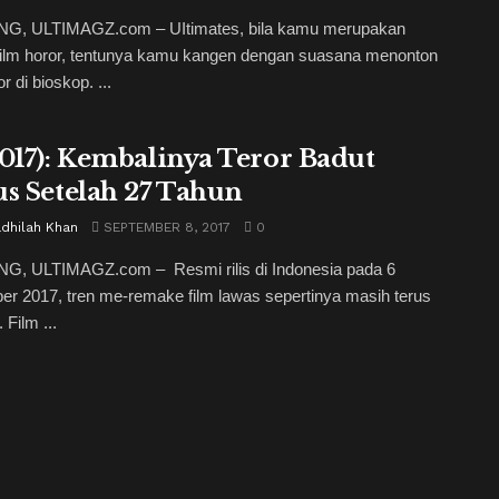
, ULTIMAGZ.com – UItimates, bila kamu merupakan
 film horor, tentunya kamu kangen dengan suasana menonton
or di bioskop. ...
2017): Kembalinya Teror Badut
us Setelah 27 Tahun
adhilah Khan
SEPTEMBER 8, 2017
0
, ULTIMAGZ.com – Resmi rilis di Indonesia pada 6
r 2017, tren me-remake film lawas sepertinya masih terus
. Film ...