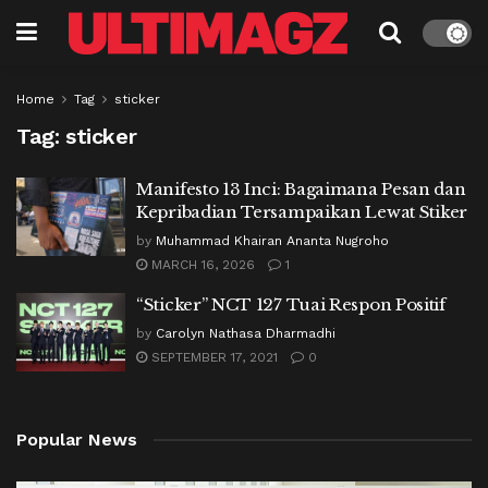
Home
Tag
sticker
Tag:
sticker
Manifesto 13 Inci: Bagaimana Pesan dan
Kepribadian Tersampaikan Lewat Stiker
by
Muhammad Khairan Ananta Nugroho
MARCH 16, 2026
1
“Sticker” NCT 127 Tuai Respon Positif
by
Carolyn Nathasa Dharmadhi
SEPTEMBER 17, 2021
0
Popular News