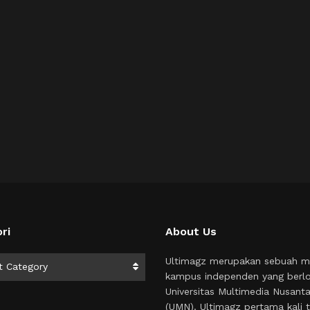
ri
About Us
i
Ultimagz merupakan sebuah m
t Category
kampus independen yang berlo
Universitas Multimedia Nusant
(UMN). Ultimagz pertama kali t