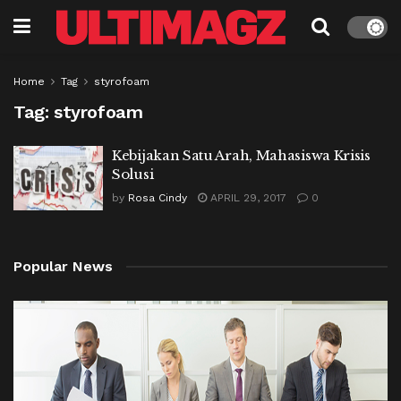
Home
Tag
styrofoam
Tag:
styrofoam
Kebijakan Satu Arah, Mahasiswa Krisis
Solusi
by
Rosa Cindy
APRIL 29, 2017
0
Popular News