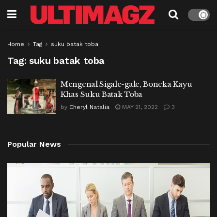
Home
Tag
suku batak toba
Tag:
suku batak toba
Mengenal Sigale-gale, Boneka Kayu
Khas Suku Batak Toba
by
Cheryl Natalia
MAY 21, 2022
3
Popular News