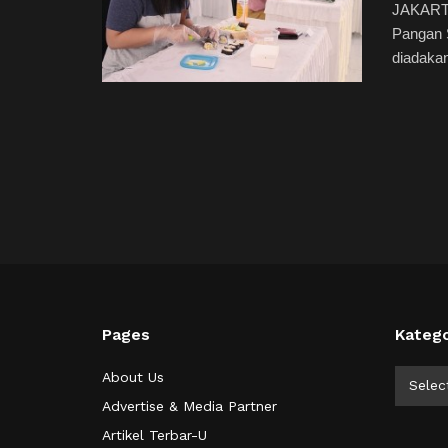
JAKARTA
Pangan S
diadakan 
Pages
Katego
Kategor
About Us
Selec
Advertise & Media Partner
Artikel Terbar-U