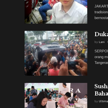
JAKARTA
tradisio
bernosta
Duka
by
Lani
SERPONG
orang mu
Tangeran
Sush
Baha
by
Ultima