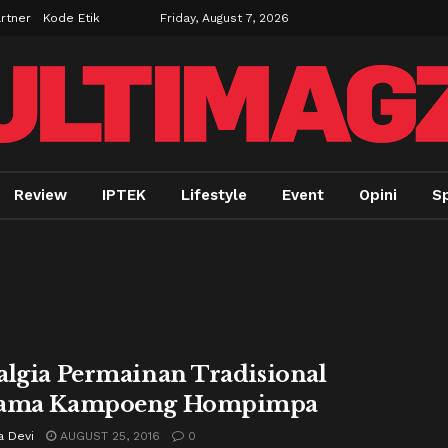
rtner
Kode Etik
Friday, August 7, 2026
Review
IPTEK
Lifestyle
Event
Opini
Sp
algia Permainan Tradisional
sama Kampoeng Hompimpa
a Devi
AUGUST 25, 2016
0