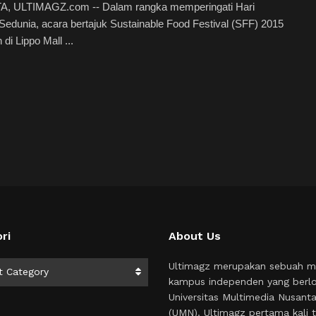
, ULTIMAGZ.com -- Dalam rangka memperingati Hari
edunia, acara bertajuk Sustainable Food Festival (SFF) 2015
di Lippo Mall ...
ri
About Us
i
Ultimagz merupakan sebuah m
t Category
kampus independen yang berlo
Universitas Multimedia Nusant
(UMN). Ultimagz pertama kali t