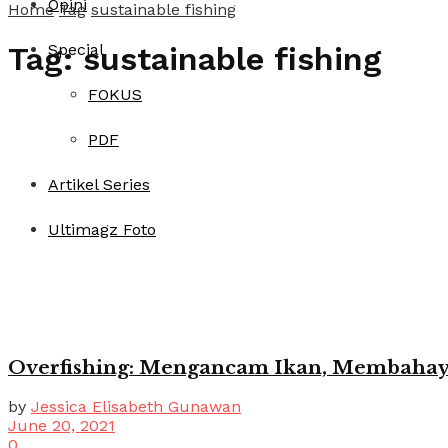
Opini
Home
Tag
sustainable fishing
Special
Tag:
sustainable fishing
FOKUS
PDF
Artikel Series
Ultimagz Foto
Overfishing: Mengancam Ikan, Membaha
by
Jessica Elisabeth Gunawan
June 20, 2021
0