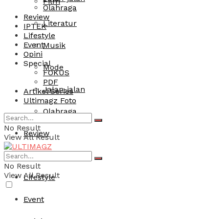
Film
Olahraga
Review
Literatur
IPTEK
Lifestyle
Event
Musik
Opini
Special
Mode
FOKUS
PDF
Jalan-jalan
Artikel Series
Ultimagz Foto
Olahraga
No Result
Review
View All Result
IPTEK
No Result
View All Result
Lifestyle
Event