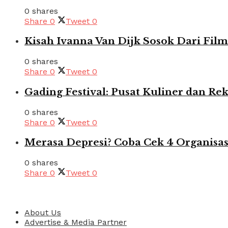
0 shares
Share
0
Tweet
0
Kisah Ivanna Van Dijk Sosok Dari Film
0 shares
Share
0
Tweet
0
Gading Festival: Pusat Kuliner dan Rek
0 shares
Share
0
Tweet
0
Merasa Depresi? Coba Cek 4 Organisas
0 shares
Share
0
Tweet
0
Pages
About Us
Advertise & Media Partner