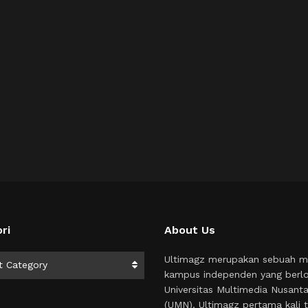
ri
About Us
i
Ultimagz merupakan sebuah m
t Category
kampus independen yang berlo
Universitas Multimedia Nusant
(UMN). Ultimagz pertama kali t