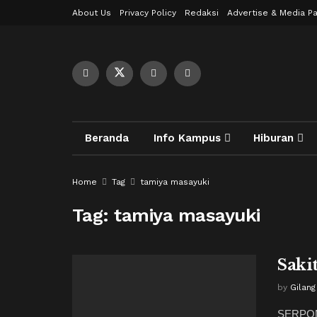
About Us
Privacy Policy
Redaksi
Advertise & Media Pa
Beranda
Info Kampus
Hiburan
Home
Tag
tamiya masayuki
Tag:
tamiya masayuki
Saki
by
Gilang
SERPONG