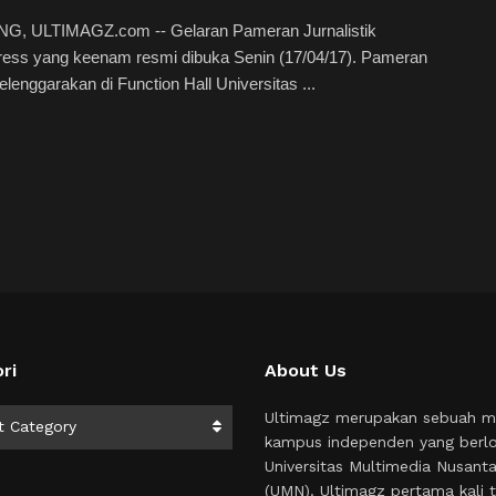
, ULTIMAGZ.com -- Gelaran Pameran Jurnalistik
ss yang keenam resmi dibuka Senin (17/04/17). Pameran
elenggarakan di Function Hall Universitas ...
ri
About Us
i
Ultimagz merupakan sebuah m
t Category
kampus independen yang berlo
Universitas Multimedia Nusant
(UMN). Ultimagz pertama kali t