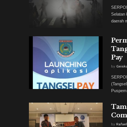
SERPONG
Selatan 
daerah m
Perm
Tang
Pay
by
Geiska
SERPONG
(Tangsel
Puspemko
Tamp
Comm
by
Rafae