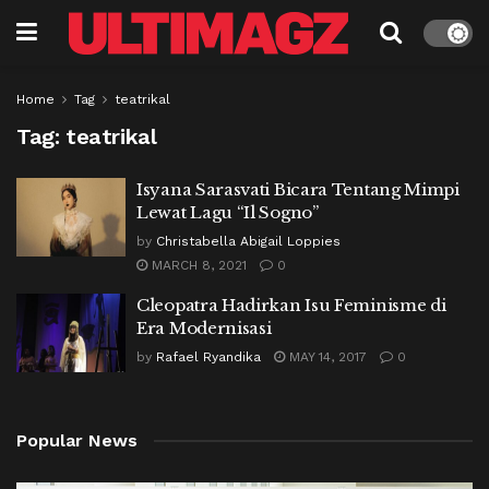
Home
Tag
teatrikal
Tag:
teatrikal
Isyana Sarasvati Bicara Tentang Mimpi
Lewat Lagu “Il Sogno”
by
Christabella Abigail Loppies
MARCH 8, 2021
0
Cleopatra Hadirkan Isu Feminisme di
Era Modernisasi
by
Rafael Ryandika
MAY 14, 2017
0
Popular News