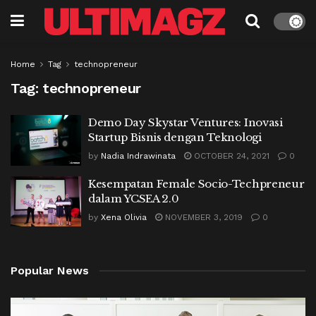
Home
Tag
technopreneur
Tag:
technopreneur
Demo Day Skystar Ventures: Inovasi
Startup Bisnis dengan Teknologi
by
Nadia Indrawinata
OCTOBER 24, 2021
0
Kesempatan Female Socio-Techpreneur
dalam YCSEA 2.0
by
Xena Olivia
NOVEMBER 3, 2019
0
Popular News