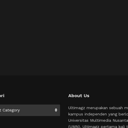
ri
About Us
i
Ultimagz merupakan sebuah m
t Category
kampus independen yang berlo
Universitas Multimedia Nusant
(UMN). Ultimagz pertama kali t