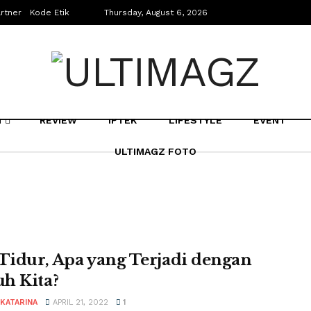
rtner
Kode Etik
Thursday, August 6, 2026
N
REVIEW
IPTEK
LIFESTYLE
EVENT
ULTIMAGZ FOTO
 Tidur, Apa yang Terjadi dengan
h Kita?
 KATARINA
APRIL 21, 2022
1