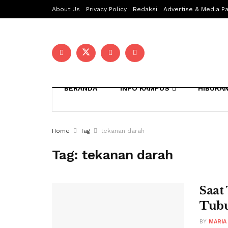
About Us
Privacy Policy
Redaksi
Advertise & Media Pa
BERANDA
INFO KAMPUS
HIBURA
Home
Tag
tekanan darah
Tag:
tekanan darah
Saat
Tubu
BY
MARIA