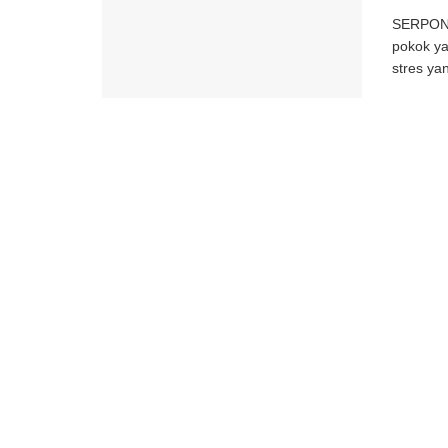
SERPONG
pokok ya
stres yan