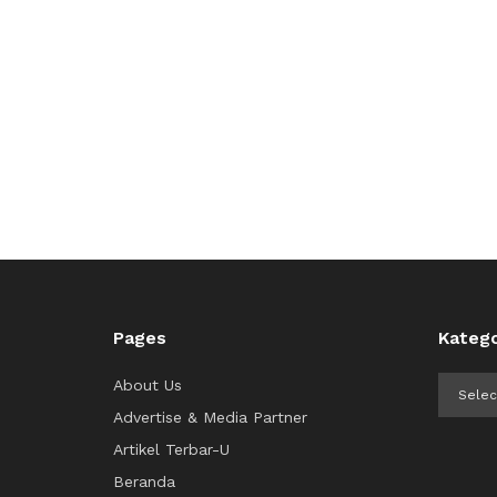
Pages
Katego
Kategor
About Us
Advertise & Media Partner
Artikel Terbar-U
Beranda