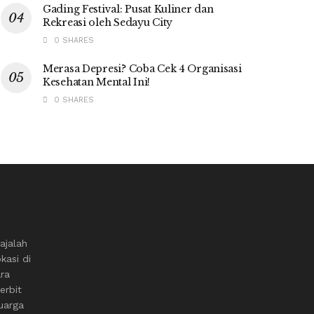
Gading Festival: Pusat Kuliner dan
Rekreasi oleh Sedayu City
0 SHARES
Merasa Depresi? Coba Cek 4 Organisasi
Kesehatan Mental Ini!
0 SHARES
ajalah
kasi di
ara
erbit
uarga