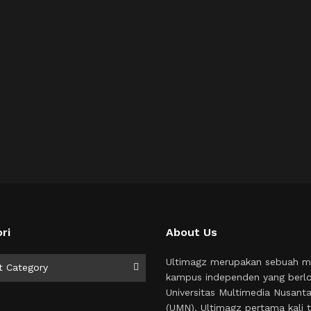
ri
About Us
i
Ultimagz merupakan sebuah m
t Category
kampus independen yang berlo
Universitas Multimedia Nusant
(UMN). Ultimagz pertama kali t