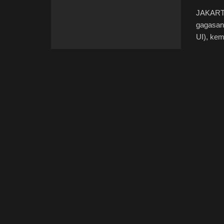
JAKARTA
gagasan 
UI), kemb