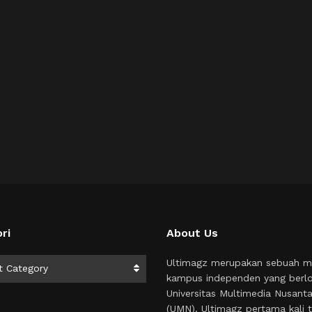
ri
About Us
i
Ultimagz merupakan sebuah m
t Category
kampus independen yang berlo
Universitas Multimedia Nusant
(UMN). Ultimagz pertama kali t