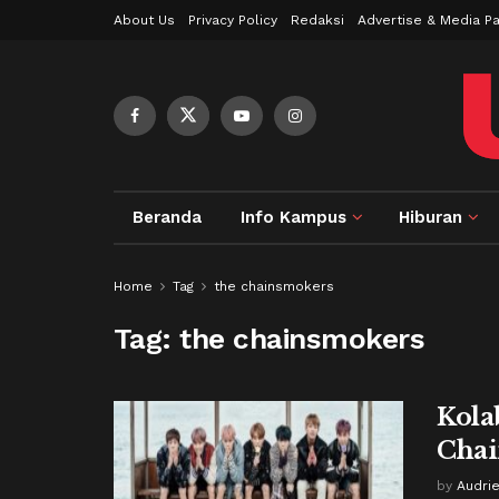
About Us
Privacy Policy
Redaksi
Advertise & Media Pa
Beranda
Info Kampus
Hiburan
Home
Tag
the chainsmokers
Tag:
the chainsmokers
Kola
Chai
by
Audrie