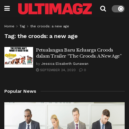
Home
Tag
the croods: a new age
Tag:
the croods: a new age
Petualangan Baru Keluarga Croods
dalam Trailer “The Croods: A New Age”
by
Jessica Elisabeth Gunawan
SEPTEMBER 24, 2020
0
Popular News