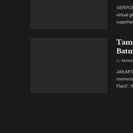
SERPON
virtual g
superher
Tamp
Batm
by
Felis
JAKARTA
memeran
Flash". 