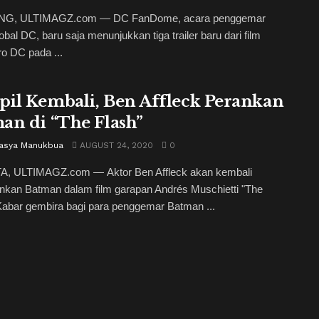
G, ULTIMAGZ.com — DC FanDome, acara penggemar
lobal DC, baru saja menunjukkan tiga trailer baru dari film
o DC pada ...
il Kembali, Ben Affleck Perankan
an di “The Flash”
itasya Manukbua
AUGUST 24, 2020
0
, ULTIMAGZ.com ― Aktor Ben Affleck akan kembali
kan Batman dalam film garapan Andrés Muschietti "The
Kabar gembira bagi para penggemar Batman ...