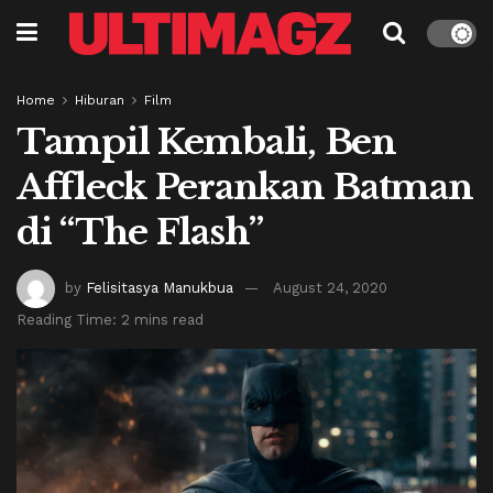
Home
Hiburan
Film
Tampil Kembali, Ben
Affleck Perankan Batman
di “The Flash”
by
Felisitasya Manukbua
August 24, 2020
Reading Time: 2 mins read