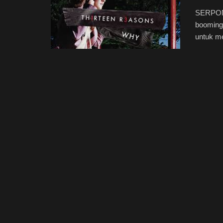
SERPONG
booming
untuk me