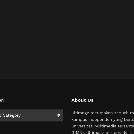
ri
About Us
i
Ultimagz merupakan sebuah m
t Category
kampus independen yang berlo
Universitas Multimedia Nusant
(UMN). Ultimagz pertama kali t