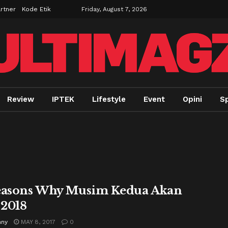
rtner
Kode Etik
Friday, August 7, 2026
Review
IPTEK
Lifestyle
Event
Opini
Sp
easons Why Musim Kedua Akan
 2018
nny
MAY 8, 2017
0