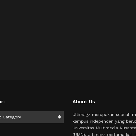
ri
About Us
i
Ultimagz merupakan sebuah m
t Category
kampus independen yang berlo
Universitas Multimedia Nusant
(UMN). Ultimagz pertama kali t