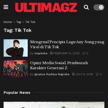
Home
Tag
Tik Tok
Tag:
Tik Tok
Mengenal Pencipta Lagu Any Song yang
Viral di Tik Tok
by
maytiska
FEBRUARY 9, 2020
0
Opini: Media Sosial, Pembunuh
Karakter Generasi Z
by
Ignatius Raditya Nugraha
JULY 9, 2018
0
Popular News