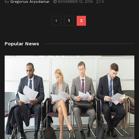
by
Gregorius Aryodamar
NOVEMBER 12, 2014
0
1
2
Popular News