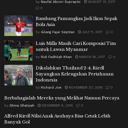
by
Naufal Abrori Suprapto
AUGUST 31, 2017
0
Bambang Pamungkas Jadi Ikon Sepak
Bola Asia
by
Gilang Fajar Septian
JULY 11, 2017
0
Luis Milla Masih Cari Komposisi Tim
untuk Lawan Myanmar
by
Ridi Fadhilah Khan
MARCH 19, 2017
0
Dikalahkan Thailand 2-4, Riedl
Sayangkan Kelengahan Pertahanan
Indonesia
by
Richard Joe
NOVEMBER 20, 2016
0
Berbahagialah Mereka yang Melihat Namun Percaya
by
Ghina Ghaliyah
DECEMBER 6, 2014
0
Alfred Riedl Nilai Anak Asuhnya Bisa Cetak Lebih
Banyak Gol