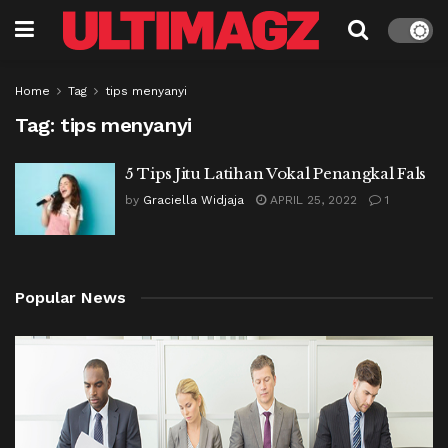
Home
Tag
tips menyanyi
Tag:
tips menyanyi
5 Tips Jitu Latihan Vokal Penangkal Fals
by
Graciella Widjaja
APRIL 25, 2022
1
Popular News