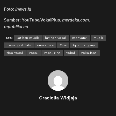
Foto:
inews.id
Sumber: YouTube/VokalPlus,
merdeka.com,
republika.co
Tags:
latihan musik
latihan vokal
menyanyi
musik
penangkal fals
suara fals
Tips
tips menyanyi
tips vocal
vocal
vocalizing
vokal
vokalisasi
Graciella Widjaja