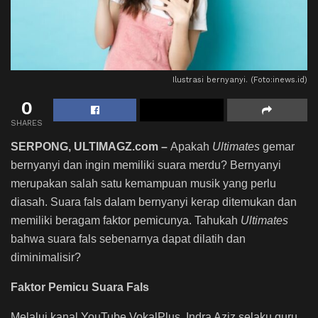
Ilustrasi bernyanyi. (Foto:inews.id)
0
SHARES
SERPONG, ULTIMAGZ.com –
Apakah
Ultimates
gemar
bernyanyi dan ingin memiliki suara merdu? Bernyanyi
merupakan salah satu kemampuan musik yang perlu
diasah. Suara fals dalam bernyanyi kerap ditemukan dan
memiliki beragam faktor pemicunya. Tahukah
Ultimates
bahwa suara fals sebenarnya dapat dilatih dan
diminimalisir?
Faktor Pemicu Suara Fals
Melalui kanal YouTube VokalPlus, Indra Aziz selaku guru