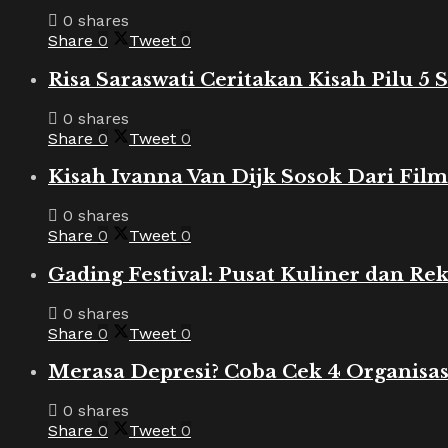
0 shares
Share
0
Tweet
0
Risa Saraswati Ceritakan Kisah Pilu 5
0 shares
Share
0
Tweet
0
Kisah Ivanna Van Dijk Sosok Dari Film
0 shares
Share
0
Tweet
0
Gading Festival: Pusat Kuliner dan Rek
0 shares
Share
0
Tweet
0
Merasa Depresi? Coba Cek 4 Organisas
0 shares
Share
0
Tweet
0