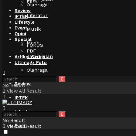
Film
Olahraga
Review
Literatur
IPTEK
Lifestyle
Event
Musik
Opini
Special
Mode
FOKUS
PDF
Jalan-jalan
Artikel Series
Ultimagz Foto
Olahraga
Review
No Result
View All Result
IPTEK
Lifestyle
No Result
Event
View All Result