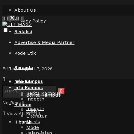
About Us
Privacy Policy
Redaksi
Advertise & Media Partner
Kode Etik
Beranda
Friday, August 7, 2026
Info Kampus
Beranda
Info Kampus
Berita Kampus
Berita Kampus
Indepth
No Result
Hiburan
Indepth
Film
View All Result
Literatur
Musik
Hiburan
Mode
Jalan-jalan