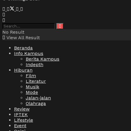
No Result
View All Result
Beranda
Info Kampus
Berita Kampus
Indepth
Hiburan
Film
Literatur
Musik
Mode
Jalan-jalan
Olahraga
Review
IPTEK
Lifestyle
Event