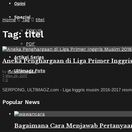
Opini
Special
Home
Tag
titel
FOKUS
Tag:
titel
PDF
Artikel Series
Aneka Penghargaan di Liga Primer Inggri
Ultimagz Foto
by
Rafael Ryandika
May 25, 2017
0
SERPONG, ULTIMAGZ.com - Liga Inggris musim 2016-2017 resmi berak
Popular News
Bagaimana Cara Menjawab Pertanyaan