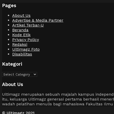
Pages
About Us
Advertise & Media Partner
Artikel Terbar-U
Beranda
Kode Etik
Privacy Policy
Redaksi
Ultimagz Foto
Disabilitas
Kategori
Kategori
About Us
Ultimagz merupakan sebuah majalah kampus independen y
itu, keluarga Ultimagz generasi pertama berhasil men
wadah pelatihan menulis bagi mahasiswa Fakultas Ilm
© Ultimagz 2021