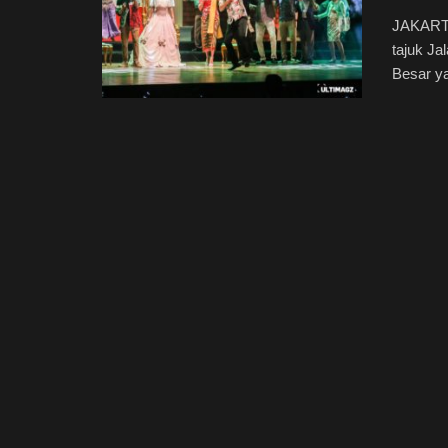
JAKARTA
tajuk J
Besar ya