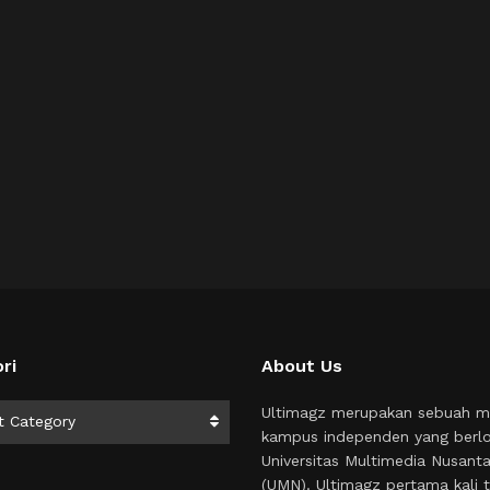
ri
About Us
i
Ultimagz merupakan sebuah m
t Category
kampus independen yang berlo
Universitas Multimedia Nusant
(UMN). Ultimagz pertama kali t