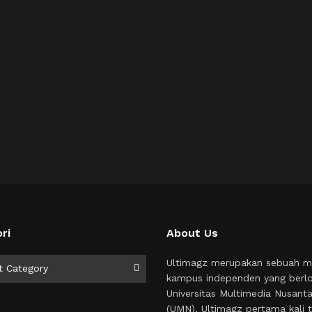
ri
About Us
i
Ultimagz merupakan sebuah m
t Category
kampus independen yang berlo
Universitas Multimedia Nusant
(UMN). Ultimagz pertama kali t