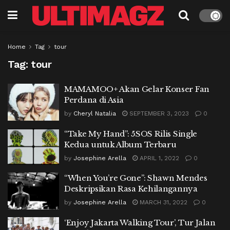
Home
Tag
tour
Tag:
tour
MAMAMOO+ Akan Gelar Konser Fan
Perdana di Asia
by
Cheryl Natalia
SEPTEMBER 3, 2023
0
“Take My Hand”: 5SOS Rilis Single
Kedua untuk Album Terbaru
by
Josephine Arella
APRIL 1, 2022
0
“When You’re Gone”: Shawn Mendes
Deskripsikan Rasa Kehilangannya
by
Josephine Arella
MARCH 31, 2022
0
‘Enjoy Jakarta Walking Tour’, Tur Jalan