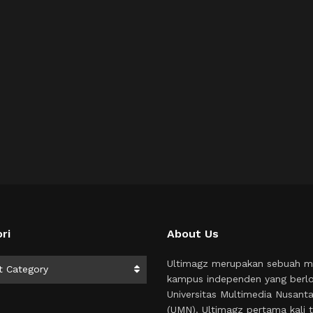
ri
About Us
i
Ultimagz merupakan sebuah m
t Category
kampus independen yang berlo
Universitas Multimedia Nusant
(UMN). Ultimagz pertama kali t