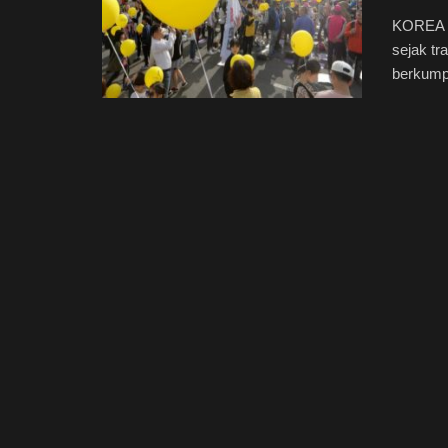
KOREA S
sejak tr
berkumpu