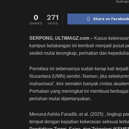
Ilustra
0
271
Share on Faceboo
SHARES
VIEWS
SERPONG,
ULTIMAGZ
.com –
Kasus kekerasan 
kampus belakangan ini kembali menjadi pusat pe
sedikit mulai terungkap, perhatian dan kepeduli
Peristiwa ini sebenarnya sudah kerap kali terja
Nusantara (UMN) sendiri. Namun, jika sebelumny
mahasiswa”, kini semakin banyak civitas akade
Perhatian yang meningkat ini membuat berbagai
perlahan mulai dipertanyakan.
Menurut Ashila Faradib, et al. (2025) , lingkup 
tempat dengan kejadian kekerasan seksual terba