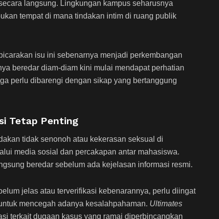
ik secara langsung. Lingkungan kampus seharusnya
kan tempat di mana tindakan intim di ruang publik
icarakan isu ini sebenarnya menjadi perkembangan
nya beredar diam-diam kini mulai mendapat perhatian
juga perlu dibarengi dengan sikap yang bertanggung
si Tetap Penting
ndakan tidak senonoh atau kekerasan seksual di
lui media sosial dan percakapan antar mahasiswa.
 langsung beredar sebelum ada kejelasan informasi resmi.
elum jelas atau terverifikasi kebenarannya, perlu diingat
ut untuk mencegah adanya kesalahpahaman.
Ultimates
asi terkait dugaan kasus yang ramai diperbincangkan