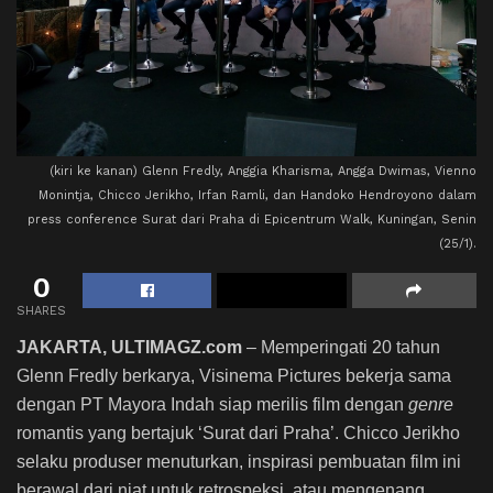
(kiri ke kanan) Glenn Fredly, Anggia Kharisma, Angga Dwimas, Vienno
Monintja, Chicco Jerikho, Irfan Ramli, dan Handoko Hendroyono dalam
press conference Surat dari Praha di Epicentrum Walk, Kuningan, Senin
(25/1).
0
SHARES
JAKARTA, ULTIMAGZ.com
– Memperingati 20 tahun
Glenn Fredly berkarya, Visinema Pictures bekerja sama
dengan PT Mayora Indah siap merilis film dengan
genre
romantis yang bertajuk ‘Surat dari Praha’. Chicco Jerikho
selaku produser menuturkan, inspirasi pembuatan film ini
berawal dari niat untuk retrospeksi atau mengenang