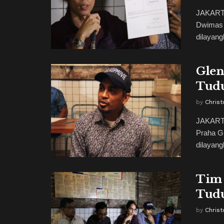
JAKARTA
Dwimas 
dilayang
Glen
Tudu
by
Christ
JAKARTA
Praha G
dilayangk
Tim 
Tudu
by
Christ