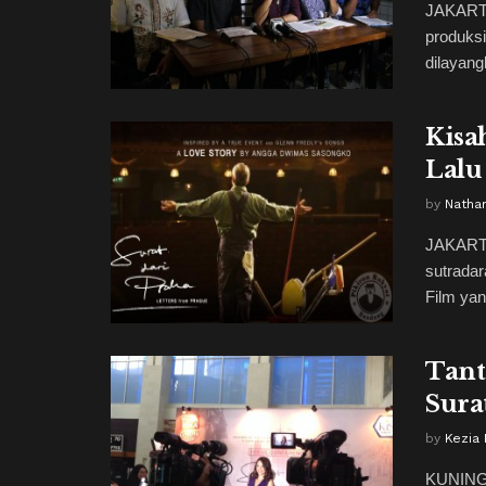
JAKARTA
produksi
dilayang
Kisa
Lalu
by
Natha
JAKARTA,
sutradar
Film yang
Tant
Sura
by
Kezia
KUNINGA