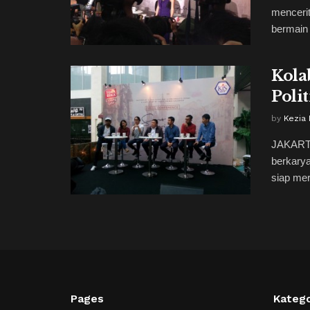
menceri
bermain 
Kola
Polit
by
Kezia
JAKARTA
berkary
siap meril
Pages
Katego