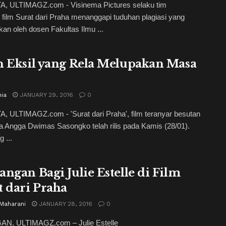
, ULTIMAGZ.com - Visinema Pictures selaku tim
 film Surat dari Praha menanggapi tuduhan plagiasi yang
kan oleh dosen Fakultas Ilmu ...
h Eksil yang Rela Melupakan Masa
nia
JANUARY 29, 2016
0
 ULTIMAGZ.com - 'Surat dari Praha', film teranyar besutan
a Angga Dwimas Sasongko telah rilis pada Kamis (28/01).
 ...
angan Bagi Julie Estelle di Film
t dari Praha
 Maharani
JANUARY 28, 2016
0
N, ULTIMAGZ.com – Julie Estelle