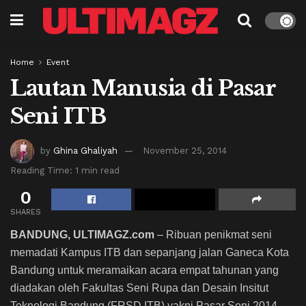
Home
Event
Lautan Manusia di Pasar
Seni ITB
by
Ghina Ghaliyah
November 25, 2014
Reading Time: 1 min read
0
SHARES
BANDUNG, ULTIMAGZ.com
– Ribuan penikmat seni
memadati Kampus ITB dan sepanjang jalan Ganeca Kota
Bandung untuk meramaikan acara empat tahunan yang
diadakan oleh Fakultas Seni Rupa dan Desain Insitut
Teknologi Bandung (FRSD ITB) yakni Pasar Seni 2014,