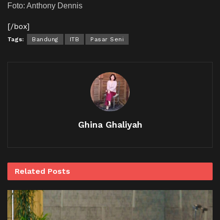
Foto: Anthony Dennis
[/box]
Tags:
Bandung
ITB
Pasar Seni
Ghina Ghaliyah
Related
Posts