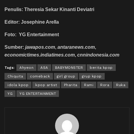
Penulis: Theresia Sekar Kinanti Deviatri
Editor: Josephine Arella
Foto: YG Entertainment
Sumbe
r:
jawapos.com
,
antaranews.com
,
economictimes.indiatimes.com
,
cnnindonesia.com
Tags:
Ahyeon
ASA
BABYMONSTER
berita kpop
Chiquita
comeback
girl group
grup kpop
idola kpop
kpop artist
Pharita
Rami
Rora
Ruka
YG
YG ENTERTAINMENT