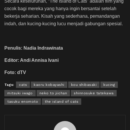
Secara keseluruhan, “The Island of Cats” adalah film yang
cocok bagi mereka yang hanya ingin bersantai setelah
bekerja seharian. Kisah yang sederhana, pemandangan
indah, dan kucing-kucing lucu menjadi gabungan spesial.
Penulis: Nadia Indrawinata
Editor: Andi Annisa Ivani
Foto: dTV
Tags:
cats
kaoru kobayashi
kou shibasaki
kucing
mitsuki iwago
neko to jiichan
shinnosuke tatekawa
tasuku enomoto
the island of cats