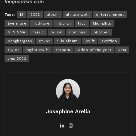
theguardian.com
Tags:
13
2022
album
all too well
entertainment
Evermore
folklore
hiburan
lagu
Midnights
MTV VMA
music
musik
nominasi
oktober
penghargaan
rekor
rilis album
Swift
swifties
taylor
taylor swift
terbaru
video of the year
vma
vma 2022
Josephine Arella