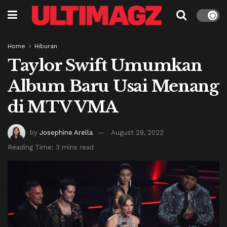
Home
Hiburan
Taylor Swift Umumkan
Album Baru Usai Menang
di MTV VMA
by
Josephine Arella
August 29, 2022
Reading Time: 3 mins read