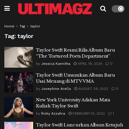
Home
Tag
taylor
Tag:
taylor
Taylor Swift Resmi Rilis Album Baru
“The Tortured Poets Department”
by
Jessica Kannitha
APRIL 19, 2024
0
Taylor Swift Umumkan Album Baru
Usai Menang di MTV VMA
by
Josephine Arella
AUGUST 29, 2022
0
New York University Adakan Mata
Kuliah Taylor Swift
by
Rizky Azzahra
FEBRUARY 10, 2022
1
Taylor Swift Luncurkan Album Ketujuh